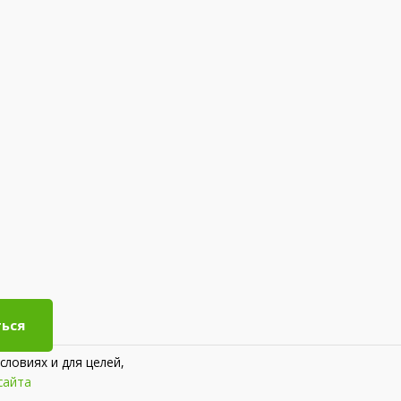
ься
словиях и для целей,
сайта