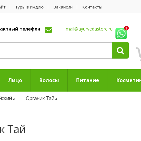
ейт
Туры в Индию
Вакансии
Контакты
нтактный телефон
mail@ayurvedastore.ru
Лицо
Волосы
Питание
Космети
йский
Органик Тай
к Тай