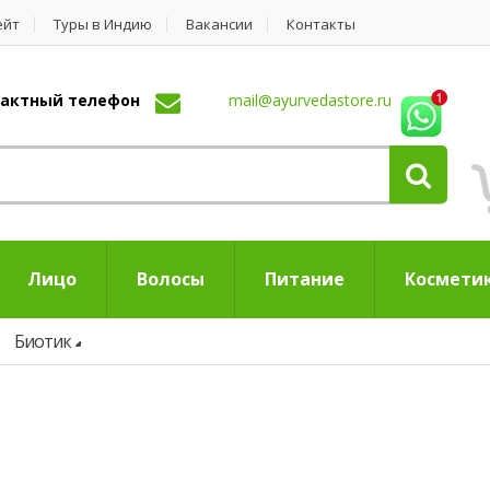
ейт
Туры в Индию
Вакансии
Контакты
нтактный телефон
mail@ayurvedastore.ru
Лицо
Волосы
Питание
Космети
Биотик