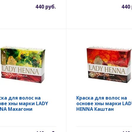
440 руб.
440 
ска для волос на
Краска для волос на
ове хны марки LADY
основе хны марки LAD
NA Махагони
HENNA Каштан