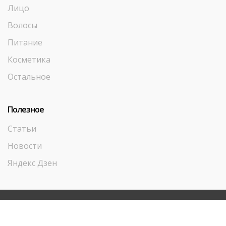
Лицо
Волосы
Питание
Косметика
Остальное
Полезное
Статьи
Новости
Яндекс Дзен
© ООО «Аюрведа Плюс-М» - все права защищены