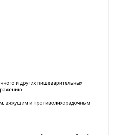
дочного и других пищеварительных
аражению.
ым, вяжущим и противолихорадочным