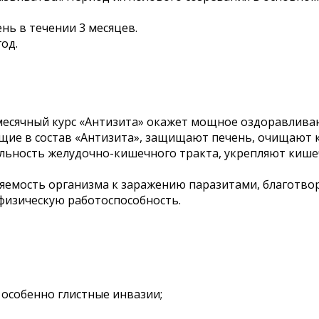
ень в течении 3 месяцев.
од.
х месячный курс «Антизита» окажет мощное оздоравли
щие в состав «Антизита», защищают печень, очищают 
льность желудочно-кишечного тракта, укрепляют кише
емость организма к заражению паразитами, благотво
физическую работоспособность.
 особенно глистные инвазии;