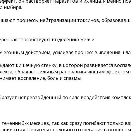
фект, он растворяет паразитов и их яйца. Именно поэ
о имбиря.
учшают процессы нейтрализации токсинов, образовавши
перечная способствуют выделению желчи.
чегонным действием, усиливая процесс выведения шла
ждают кишечную стенку, в которой развивается воспал
лекса, обладает сильным ранозаживляющим эффектом и,
нимает воспаление, боль и спазмы.
образует непревзойденный по силе воздействия компле
ечении 3-х месяцев, так как сразу погибают только вз
виваться. Период их полового созревания в основном 