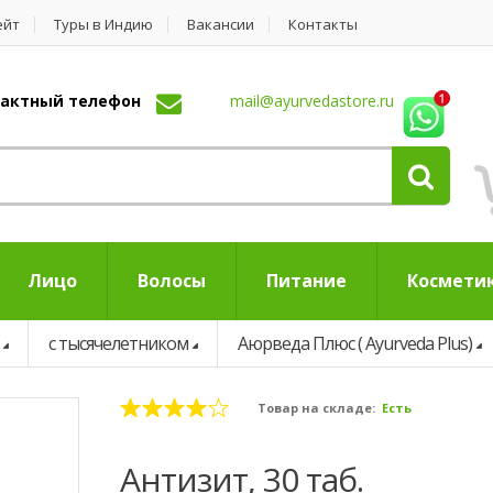
ейт
Туры в Индию
Вакансии
Контакты
нтактный телефон
mail@ayurvedastore.ru
Лицо
Волосы
Питание
Космети
с тысячелетником
Аюрведа Плюс ( Ayurveda Plus)
Товар на складе:
Есть
Антизит, 30 таб.