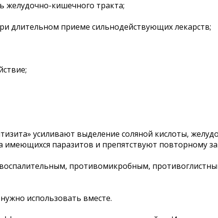
ть желудочно-кишечного тракта;
при длительном приеме сильнодействующих лекарств;
йствие;
Антизита» усиливают выделение соляной кислоты, желу
на имеющихся паразитов и препятствуют повторному з
овоспалительным, противомикробным, противоглистн
а нужно использовать вместе.