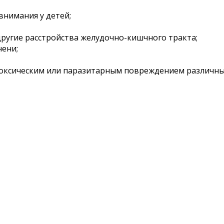
внимания у детей;
ругие расстройства желудочно-кишчного тракта;
чени;
с токсическим или паразитарным повреждением различны