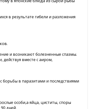
тому в японские блюда из сырой рыбы
хся в результате гибели и разложения
ков.
ение и возникают болезненные спазмы.
 действуя вместе с аиром,
кс борьбы в паразитами и последствиями
рослые особи,а яйца, циститы, споры
90 дней.