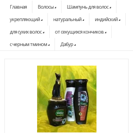
Главная
Волосы
Шампунь для волос
укрепляющий
натуральный
индийский
для сухих волос
от секущихся кончиков
с черным тмином
Дабур