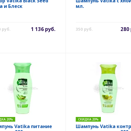
ор Vatika Black Seed
Шампунь Vatika с хной
а и Блеск
мл.
1 136 руб.
280 
0 руб.
350 руб.
ДКА 20%
СКИДКА 20%
пунь Vatika питание
Шампунь Vatika конт