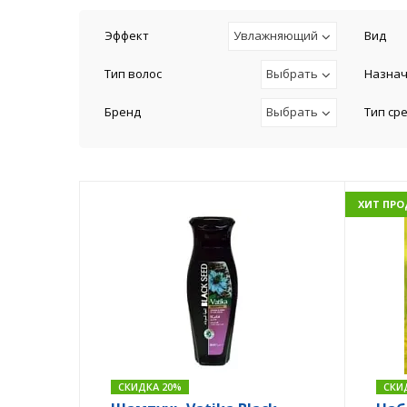
Эффект
Увлажняющий
Вид
Тип волос
Выбрать
Назна
Бренд
Выбрать
Тип ср
ХИТ ПР
СКИДКА 20%
СКИ