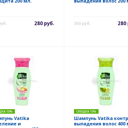
ащита 200 мл.
выпадения волос 200 
280 руб.
280 
руб.
350 руб.
ДКА 10%
СКИДКА 10%
пунь Vatika
Шампунь Vatika конт
еление и
выпадения волос 400 