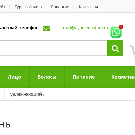
ейт
Туры в Индию
Вакансии
Контакты
нтактный телефон
mail@ayurvedastore.ru
Лицо
Волосы
Питание
Космети
увлажняющий
нь