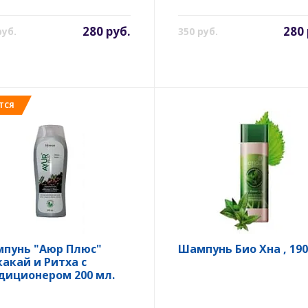
280 руб.
280 
руб.
350 руб.
ТСЯ
пунь "Аюр Плюс"
Шампунь Био Хна , 190
акай и Ритха с
диционером 200 мл.