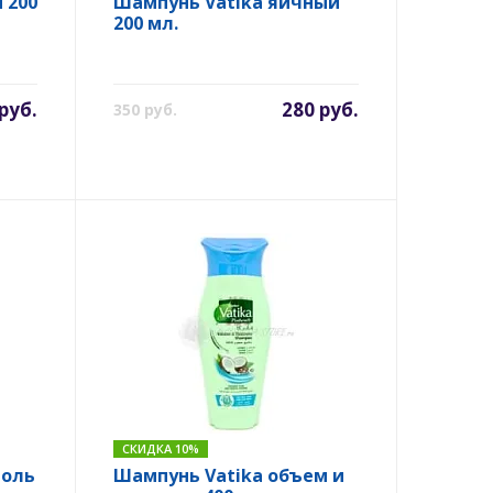
 200
Шампунь Vatika яичный
200 мл.
руб.
280 руб.
350 руб.
СКИДКА 10%
роль
Шампунь Vatika объем и