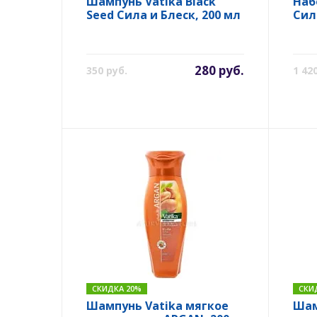
Шампунь Vatika Black
Наб
Seed Сила и Блеск, 200 мл
Сил
280 руб.
350 руб.
1 42
СКИДКА 20%
СКИ
Шампунь Vatika мягкое
Шам