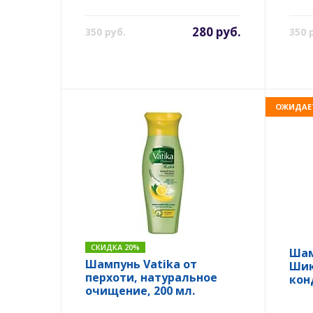
280 руб.
350 руб.
350 
ОЖИДАЕ
СКИДКА 20%
Шам
Шампунь Vatika от
Шик
перхоти, натуральное
кон
очищение, 200 мл.