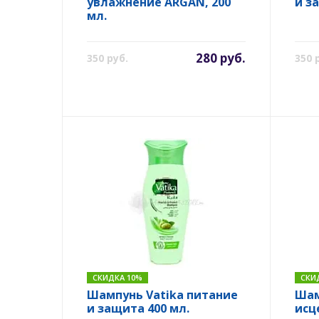
увлажнение ARGAN, 200
и з
мл.
280 руб.
350 руб.
350 
СКИДКА 10%
СКИ
Шампунь Vatika питание
Шам
и защита 400 мл.
исц