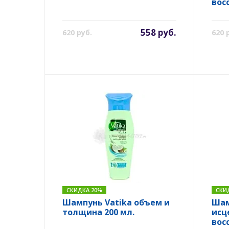
вос
558 руб.
620 руб.
620 
СКИДКА 20%
СКИ
Шампунь Vatika объем и
Шам
толщина 200 мл.
исц
вос