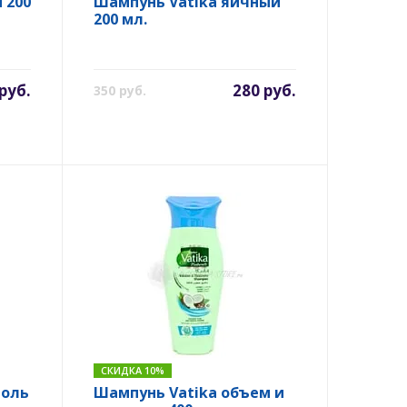
 200
Шампунь Vatika яичный
200 мл.
руб.
280 руб.
350 руб.
СКИДКА 10%
роль
Шампунь Vatika объем и