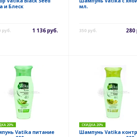
ор Vatika Black Seed
Шампунь Vatika с хной
а и Блеск
мл.
1 136 руб.
280 
0 руб.
350 руб.
ДКА 20%
СКИДКА 20%
пунь Vatika питание
Шампунь Vatika конт