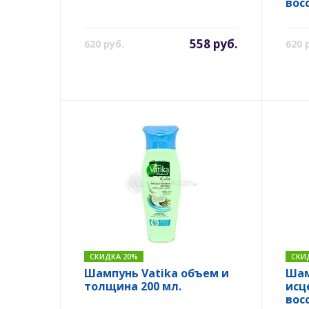
вос
558 руб.
620 руб.
620 
СКИДКА 20%
СКИ
Шампунь Vatika объем и
Шам
толщина 200 мл.
исц
вос