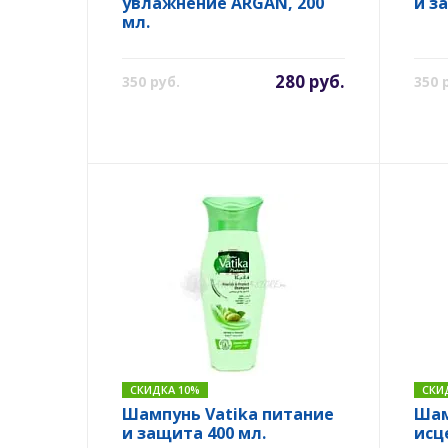
увлажнение ARGAN, 200
и з
мл.
280 руб.
350 руб.
350 
СКИДКА 10%
СКИ
Шампунь Vatika питание
Шам
и защита 400 мл.
исц