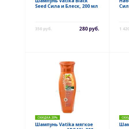
Шампунь Vatika Black
Наб
Seed Сила и Блеск, 200 мл
Сил
280 руб.
350 руб.
1 42
СКИДКА 20%
СКИ
Шампунь Vatika мягкое
Шам