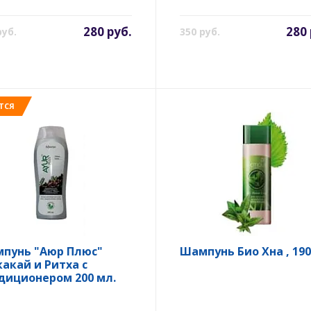
280 руб.
280 
руб.
350 руб.
ТСЯ
пунь "Аюр Плюс"
Шампунь Био Хна , 190
акай и Ритха с
диционером 200 мл.