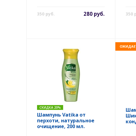
280 руб.
350 руб.
350 
ОЖИДАЕ
СКИДКА 20%
Шам
Шампунь Vatika от
Шик
перхоти, натуральное
кон
очищение, 200 мл.