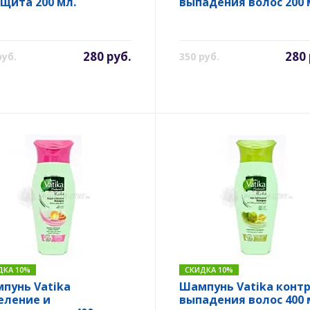
ащита 200 мл.
выпадения волос 200 
280 руб.
280 
руб.
350 руб.
ДКА 10%
СКИДКА 10%
пунь Vatika
Шампунь Vatika конт
еление и
выпадения волос 400 