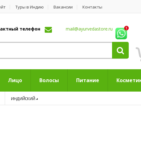
ейт
Туры в Индию
Вакансии
Контакты
нтактный телефон
mail@ayurvedastore.ru
Лицо
Волосы
Питание
Космети
индийский