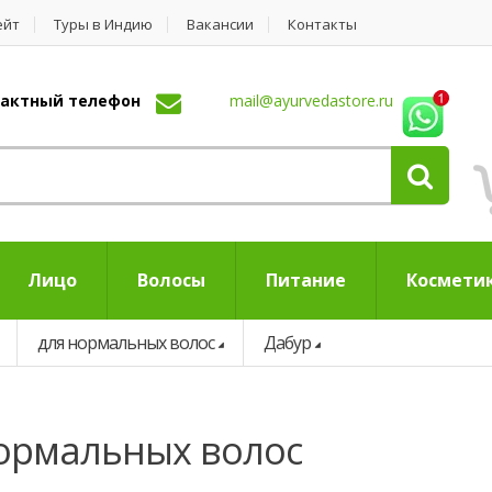
ейт
Туры в Индию
Вакансии
Контакты
нтактный телефон
mail@ayurvedastore.ru
Лицо
Волосы
Питание
Космети
для нормальных волос
Дабур
нормальных волос