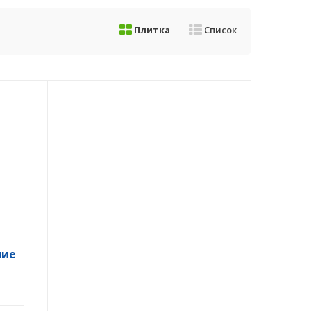
Плитка
Список
ние