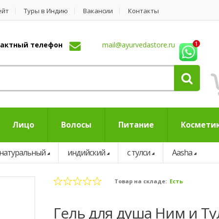
ейт
Туры в Индию
Вакансии
Контакты
нтактный телефон
mail@ayurvedastore.ru
Лицо
Волосы
Питание
Космети
натуральный
индийский
с тулси
Aasha
Товар на складе:
Есть
Гель для душа Ним и Ту