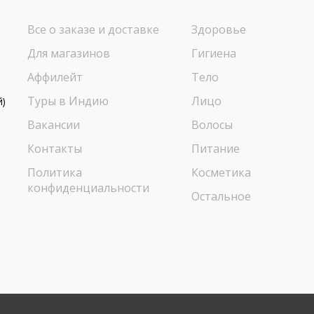
Все о заказе и доставке
Здоровье
Для магазинов
Гигиена
Аффилейт
Тело
Туры в Индию
Лицо
й)
Вакансии
Волосы
Контакты
Питание
Политика
Косметика
конфиденциальности
Остальное