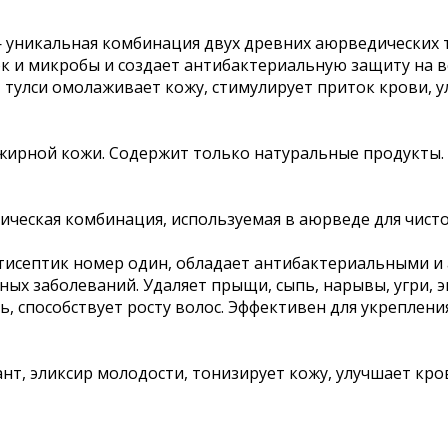
 уникальная комбинация двух древних аюрведических тр
 и микробы и создает антибактериальную защиту на ве
, тулси омолаживает кожу, стимулирует приток крови,
 жирной кожи. Содержит только натуральные продукты.
сическая комбинация, используемая в аюрведе для чист
антисептик номер один, обладает антибактериальными 
ных заболеваний. Удаляет прыщи, сыпь, нарывы, угри, 
, способствует росту волос. Эффективен для укрепления
дант, эликсир молодости, тонизирует кожу, улучшает кр