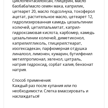
циклопентасилоксан, глицерин, масло
баобаба/масло семян мака, каприлик,
цетеарет 20, масло подсолнуха, токоферол
ацетат, растительное масло, цетеарет 12,
гидролизированная камедь цезальпинии
колючей, цетилпальмитат, каприл-
гидроксамовая кислота, карбомер, камедь
цезальпинии колючей, диметиконол,
каприлилгликоль, глицерилстеарат,
изогексадекан, парфюмерная отдушка
линалоол, лимонен, кумарин, бутилфенил
метилпропионал, эвгенол, цитраль,
натрия гидроксид, сорбат калия, бензонат
натрия.
Способ применения:
Каждый раз после купания или по
необходимости. Слегка вмассировать и
наслаждаться!