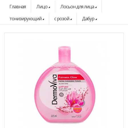
Главная
Лицо
Лосьон для лица
тонизирующий
с розой
Дабур