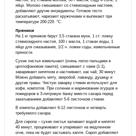
яйцо. Молоко смешивают со стевиозидным настоем,
добавляют другие ингредиенты. Готовое тесто
раскатывают, нарезают кружочками и выпекают при
температуре 200-220. °С.
Пряники
На 1 кг пряников берут 3,5 стакана муки, 1 ст. ложку
стевиозидного настоя, 100 г масла, 1 стакан воды, 1
яйцо для смазывания, 1/2 ч. ложки соды, измельченные
пряности.
Сухие листья измельчают (очень легко пальцами в
целлофановом пакете), смешивают с чаем (1:1),
заваривают кипятком и настоивают, как чай, 30 минут.
Можно добавить мяту, зверобой, лаванду, душицу и
другие травы. Чистую заварку стевии используют для
кофе, компотов. При солении и мариновании огурцов и
помидоров в 3-литровую банку вместо сахара перед
закатыванием добавляют 5-6 листочком стевии.
В компоты добавляют 6-12 листочков и четверть
требуемого сахара.
Для сиропа – сухие листья заливают водой и кипятят
40 минут, процеживают и упаривают на медленном
огне, пока не будет застывать капля. Сироп добавляют