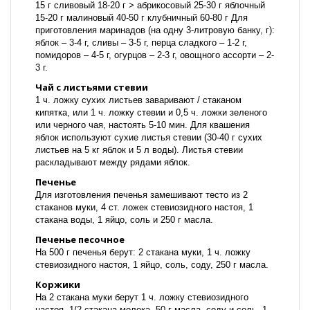
15 г сливовый 18-20 г > абрикосовый 25-30 г яблочный
15-20 г малиновый 40-50 г клубничный 60-80 г Для
приготовления маринадов (на одну 3-литровую банку, г):
яблок – 3-4 г, сливы – 3-5 г, перца сладкого – 1-2 г,
помидоров – 4-5 г, огурцов – 2-3 г, овощного ассорти – 2-
3 г.
Чай с листьями стевии
1 ч. ложку сухих листьев заваривают / стаканом
кипятка, или 1 ч. ложку стевии и 0,5 ч. ложки зеленого
или черного чая, настоять 5-10 мин. Для квашения
яблок используют сухие листья стевии (30-40 г сухих
листьев на 5 кг яблок и 5 л воды). Листья стевии
раскладывают между рядами яблок.
Печенье
Для изготовления печенья замешивают тесто из 2
стаканов муки, 4 ст. ложек стевиозидного настоя, 1
стакана воды, 1 яйцо, соль и 250 г масла.
Печенье песочное
На 500 г печенья берут: 2 стакана муки, 1 ч. ложку
стевиозидного настоя, 1 яйцо, соль, соду, 250 г масла.
Коржики
На 2 стакана муки берут 1 ч. ложку стевиозидного
настоя, 1/2 стакана молока, 50 г масла, соду и соль, 1