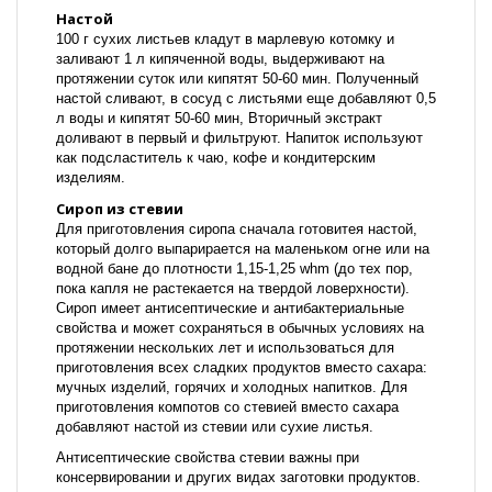
Настой
100 г сухих листьев кладут в марлевую котомку и
заливают 1 л кипяченной воды, выдерживают на
протяжении суток или кипятят 50-60 мин. Полученный
настой сливают, в сосуд с листьями еще добавляют 0,5
л воды и кипятят 50-60 мин, Вторичный экстракт
доливают в первый и фильтруют. Напиток используют
как подсластитель к чаю, кофе и кондитерским
изделиям.
Сироп из стевии
Для приготовления сиропа сначала готовитея настой,
который долго выпарирается на маленьком огне или на
водной бане до плотности 1,15-1,25 whm (до тех пор,
пока капля не растекается на твердой ловерхности).
Сироп имеет антисептические и антибактериальные
свойства и может сохраняться в обычных условиях на
протяжении нескольких лет и использоваться для
приготовления всех сладких продуктов вместо сахара:
мучных изделий, горячих и холодных напитков. Для
приготовления компотов со стевией вместо сахара
добавляют настой из стевии или сухие листья.
Антисептические свойства стевии важны при
консервировании и других видах заготовки продуктов.