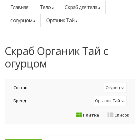
Главная
Тело
Скраб для тела
с огурцом
Органик Тай
скраб Органик Тай с
огурцом
Состав
Огурец
Бренд
Органик Тай
Плитка
Список