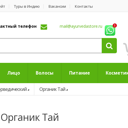
ейт
Туры в Индию
Вакансии
Контакты
нтактный телефон
mail@ayurvedastore.ru
Лицо
Волосы
Питание
Космети
рведический
Органик Тай
 Органик Тай