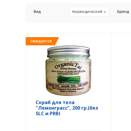
Вид
Аюрведический
Бренд
ОЖИДАЕТСЯ
Скраб для тела
"Лемонграсс", 200 гр.(без
SLC и PRB)