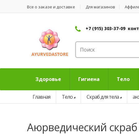
Все о заказе и доставке
Для магазинов
Аффил
+7 (915) 303-37-09 ко
Здоровье
Гигиена
Тело
Главная
Тело
Скраб для тела
аю
аюрведический скраб