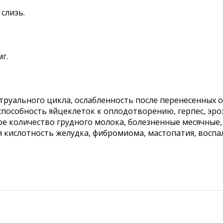
слизь.
г.
нструального цикла, ослабленность после перенесенных
 способность яйцеклеток к оплодотворению, герпес, эр
ое количество грудного молока, болезненные месячные
 кислотность желудка, фибромиома, мастопатия, воспа