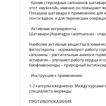
Кроме стероидных сапонинов шатавари с
этот «мужской», именно он повышает же
Показана шатавари к применению для ж
почти вдвое, и для перенесших операци
Активные ингридиенты:
Шатавари (Asparagus racemuosus) - спа
Наиболее активные вещества в химичес
фитостеролы – нормализуют работу гор
сапонины – растительные аналоги горм
аспарагин – улучшает работу сердца и со
биофлавоноиды – природный антиоксид
Инструкция к применению:
1-2 капсулы ежедневно. Между курсами 
специалиста аюрведы.
ПРОТИВОПОКАЗАНИЯ: