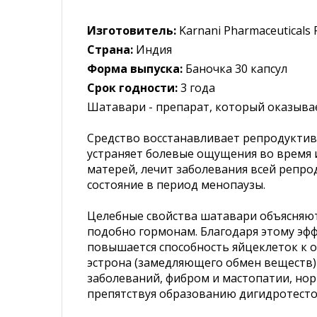
Изготовитель:
Karnani Pharmaceuticals P
Страна:
Индия
Форма выпуска:
Баночка 30 капсул
Срок годности:
3 года
Шатавари - препарат, который оказыв
Средство восстанавливает репродуктив
устраняет болевые ощущения во время 
матерей, лечит заболевания всей репр
состояние в период менопаузы.
Целебные свойства шатавари объясняют
подобно гормонам. Благодаря этому эф
повышается способность яйцеклеток к 
эстрона (замедляющего обмен веществ) 
заболеваний, фибром и мастопатии, нор
препятствуя образованию дигидротесто