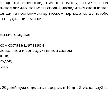
одержит и непосредственно гормоны, в том числе тест
нское либидо, позволяя сполна насладиться своими же
енщин в постклимактерическом периоде, когда их собс
ю по удалению матки.
ржа кистевидная
ком составе Шатавари:
мональной и репродуктивной систем;
онов;
судов;
ант.
в 20 дней нужно делать перерыв в 10 дней. Используйт