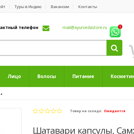
ейт
Туры в Индию
Вакансии
Контакты
нтактный телефон
mail@ayurvedastore.ru
Лицо
Волосы
Питание
Космети
Товар на складе:
Ожидается
Шатавари капсулы, Сам