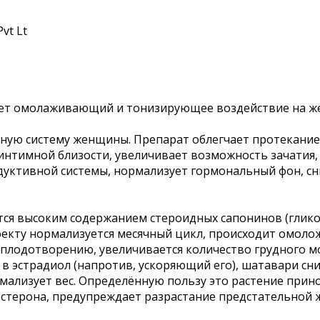
vt Lt
ает омолаживающий и тонизирующее воздействие на же
ную систему женщины. Препарат облегчает протекание
интимной близости, увеличивает возможность зачатия
одуктивной системы, нормализует гормональный фон, с
ся высоким содержанием стероидных сапонинов (глико
фекту нормализуется месячный цикл, происходит омоло
оплодотворению, увеличивается количество грудного м
в эстрадиол (напротив, ускоряющий его), шатавари сн
мализует вес. Определённую пользу это растение принос
стерона, предупреждает разрастание предстательной 