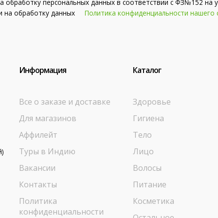
на обработку персональных данных в соответствии с ФЗ№152 на у
сии на обработку данных
Политика конфиденциальности нашего 
Информация
Каталог
Все о заказе и доставке
Здоровье
Для магазинов
Гигиена
Аффилейт
Тело
Туры в Индию
Лицо
й)
Вакансии
Волосы
Контакты
Питание
Политика
Косметика
конфиденциальности
Остальное