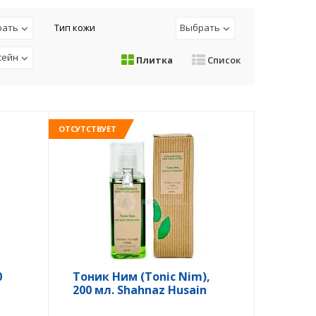
рать
Тип кожи
Выбрать
сейн
Плитка
Список
ОТСУТСТВУЕТ
0
Тоник Ним (Tonic Nim),
200 мл. Shahnaz Husain