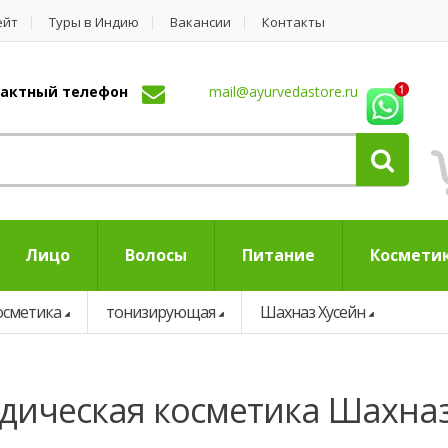
ейт
Туры в Индию
Вакансии
Контакты
нтактный телефон
mail@ayurvedastore.ru
Лицо
Волосы
Питание
Космети
осметика
тонизирующая
Шахназ Хусейн
дическая косметика Шахназ