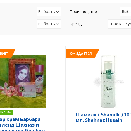
Выбрать
Производство
Выб
Выбрать
Бренд
Шахназ Ху
ВУЕТ
ОЖИДАЕТСЯ
ДКА 3%
Шамилк ( Shamilk ) 10
ор Крем Барбара
мл. Shahnaz Husain
тленд Шахназ и
овая вода Golubari