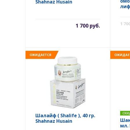
омо
Shahnaz Husain
лиф
Choc
Sha
1 70
1 700 руб.
ОЖИДАЕТСЯ
ОЖИДАЕ
СКИ
Шалайф ( Shalife ), 40 гр.
Шакл
Shahnaz Husain
мл.