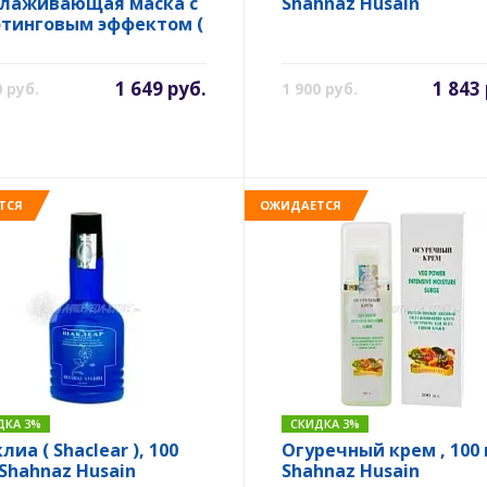
лаживающая маска с
Shahnaz Husain
тинговым эффектом (
olate mask ), 100 гр.
hnaz Husain
1 649 руб.
1 843
0 руб.
1 900 руб.
ТСЯ
ОЖИДАЕТСЯ
ДКА 3%
СКИДКА 3%
иа ( Shaclear ), 100
Огуречный крем , 100 
 Shahnaz Husain
Shahnaz Husain