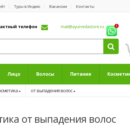
ейт
Туры в Индию
Вакансии
Контакты
нтактный телефон
mail@ayurvedastore.ru
Лицо
Волосы
Питание
Космети
осметика
от выпадения волос
тика от выпадения волос