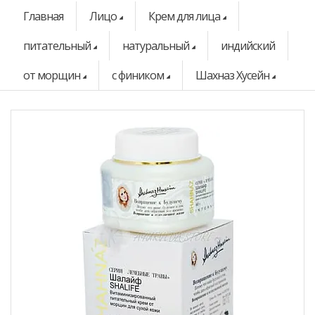
Главная
Лицо
Крем для лица
питательный
натуральный
индийский
от морщин
с фиником
Шахназ Хусейн