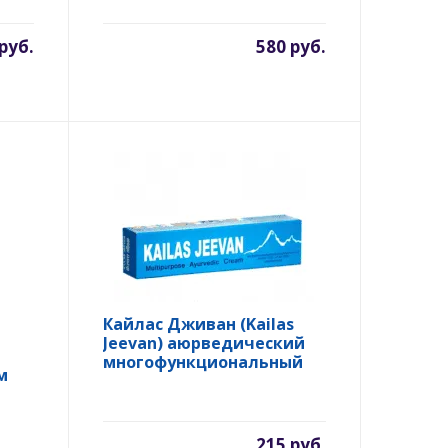
 руб.
580 руб.
Кайлас Дживан (Kailas
Jeevan) аюрведический
многофункциональный
м
крем, 20 гр.
215 руб.