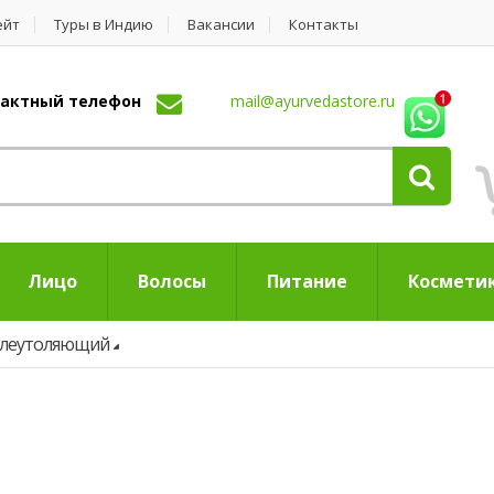
ейт
Туры в Индию
Вакансии
Контакты
нтактный телефон
mail@ayurvedastore.ru
Лицо
Волосы
Питание
Космети
леутоляющий