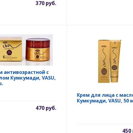
370 руб.
м антивозрастной с
лом Кумкумади, VASU,
р.
Крем для лица с масл
Кумкумади, VASU, 50 м
470 руб.
450 