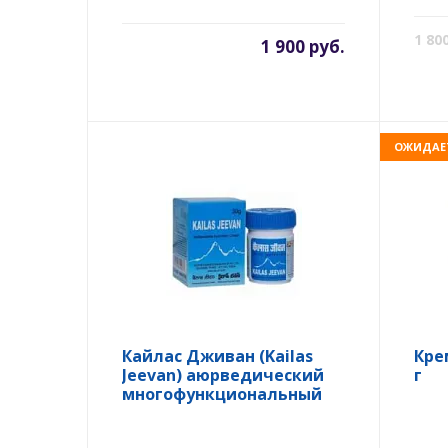
1 80
1 900 руб.
ОЖИДАЕ
Кайлас Дживан (Kailas
Кре
Jeevan) аюрведический
г
многофункциональный
крем, 30 гр.