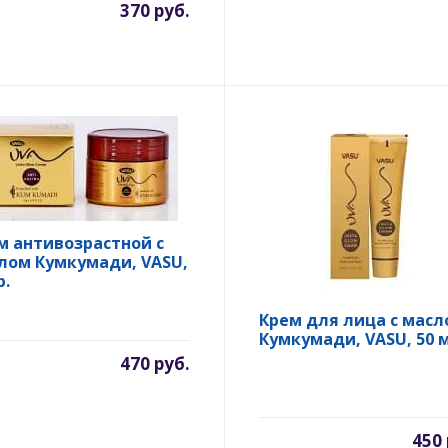
370 руб.
м антивозрастной с
лом Кумкумади, VASU,
р.
Крем для лица с масл
Кумкумади, VASU, 50 м
470 руб.
450 