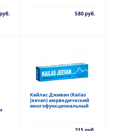
 руб.
580 руб.
Кайлас Дживан (Kailas
Jeevan) аюрведический
многофункциональный
м
крем, 20 гр.
215 руб.