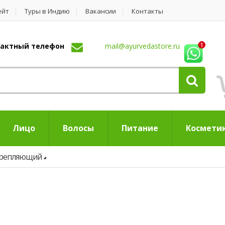
ейт
Туры в Индию
Вакансии
Контакты
нтактный телефон
mail@ayurvedastore.ru
Лицо
Волосы
Питание
Космети
крепляющий