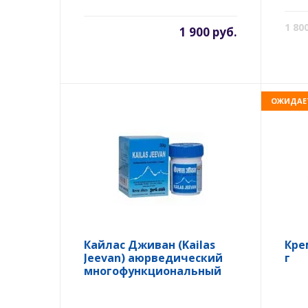
1 80
1 900 руб.
ОЖИДАЕ
Кайлас Дживан (Kailas
Кре
Jeevan) аюрведический
г
многофункциональный
крем, 30 гр.