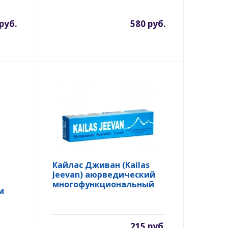
 руб.
580 руб.
Кайлас Дживан (Kailas
Jeevan) аюрведический
многофункциональный
м
крем, 20 гр.
215 руб.