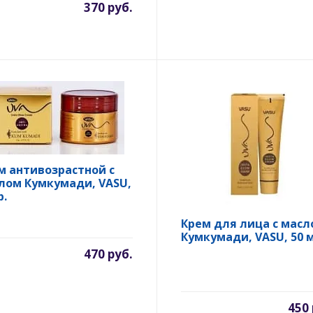
370 руб.
м антивозрастной с
лом Кумкумади, VASU,
р.
Крем для лица с масл
Кумкумади, VASU, 50 м
470 руб.
450 