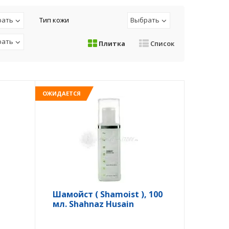
рать
Тип кожи
Выбрать
рать
Плитка
Список
ОЖИДАЕТСЯ
Шамойст ( Shamoist ), 100
мл. Shahnaz Husain