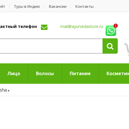
ейт
Туры в Индию
Вакансии
Контакты
нтактный телефон
mail@ayurvedastore.ru
Лицо
Волосы
Питание
Космети
sha