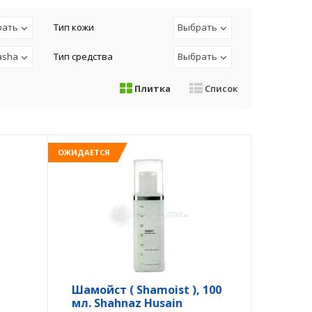
рать
Тип кожи
Выбрать
asha
Тип средства
Выбрать
Плитка
Список
ОЖИДАЕТСЯ
Шамойст ( Shamoist ), 100
мл. Shahnaz Husain