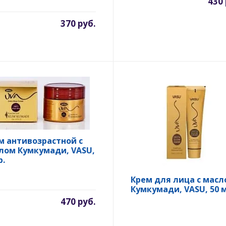
430 
370 руб.
м антивозрастной с
лом Кумкумади, VASU,
р.
Крем для лица с масл
Кумкумади, VASU, 50 м
470 руб.