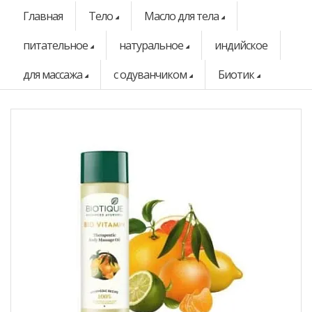
Главная
Тело
Масло для тела
питательное
натуральное
индийское
для массажа
с одуванчиком
Биотик