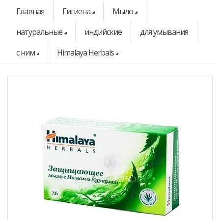
Главная
Гигиена
Мыло
натуральные
индийские
для умывания
с ним
Himalaya Herbals