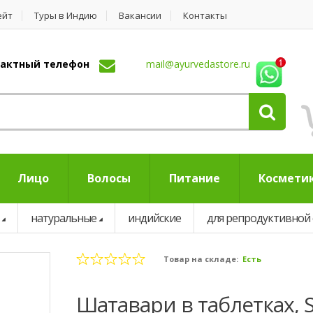
ейт
Туры в Индию
Вакансии
Контакты
нтактный телефон
mail@ayurvedastore.ru
Лицо
Волосы
Питание
Космети
натуральные
индийские
для репродуктивной
Товар на складе:
Есть
Шатавари в таблетках, 