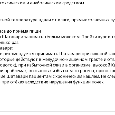
токсическим и анаболическим средством.
ной температуре вдали от влаги, прямых солнечных луч
часа до приёма пищи.
атавари запивать тёплым молоком. Пройти курс в тече
лько раз.
авари:
Не рекомендуется принимать Шатавари при сильной за
оторые действуют в желудочно-кишечном тракте и отв
овоток), при избыточной слизи в организме, высокой К
и проблемах, вызванных избытком эстрогена, при остро
ие Шатавари пациентам с хроническим кашлем. Не сл
е при отёках вследствие нарушения функции почек.