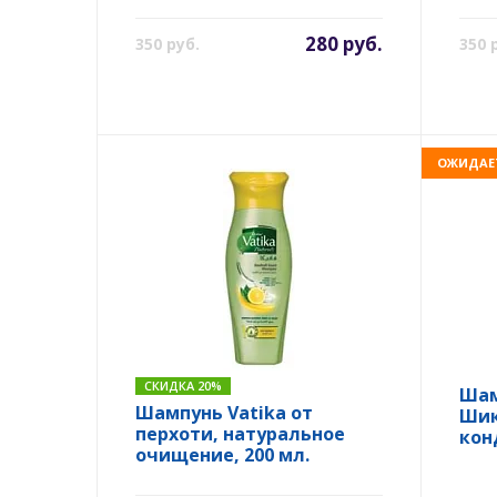
280 руб.
350 руб.
350 
ОЖИДАЕ
СКИДКА 20%
Шам
Шампунь Vatika от
Шик
перхоти, натуральное
кон
очищение, 200 мл.