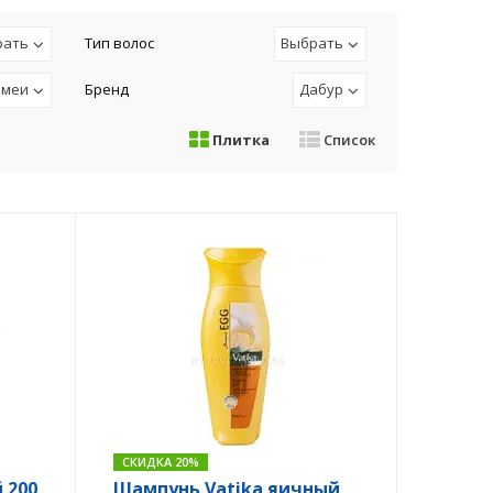
рать
Тип волос
Выбрать
змеи
Бренд
Дабур
Плитка
Список
СКИДКА 20%
 200
Шампунь Vatika яичный