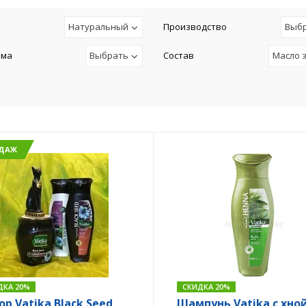
Натуральный
Производство
Выб
ема
Выбрать
Состав
Масло 
ОДАЖ
ДКА 20%
СКИДКА 20%
ор Vatika Black Seed
Шампунь Vatika с хной