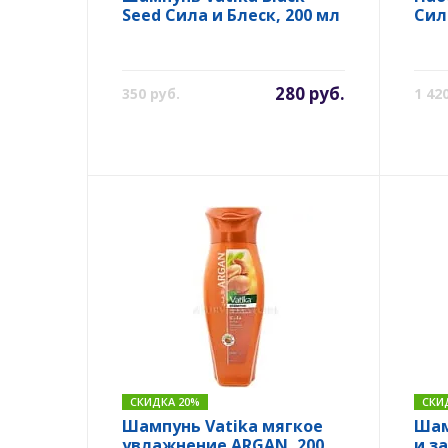
Seed Сила и Блеск, 200 мл
Сил
280 руб.
350 руб.
1 42
СКИДКА 20%
СКИ
Шампунь Vatika мягкое
Шам
увлажнение ARGAN, 200
и з