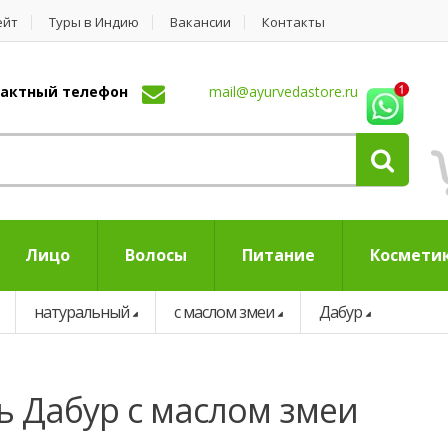
ейт
Туры в Индию
Вакансии
Контакты
нтактный телефон
mail@ayurvedastore.ru
Лицо
Волосы
Питание
Космети
натуральный
с маслом змеи
Дабур
ь Дабур с маслом змеи