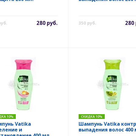
280 руб.
280 
руб.
350 руб.
ДКА 10%
СКИДКА 10%
пунь Vatika
Шампунь Vatika конт
еление и
выпадения волос 400 
становление 400 мл.