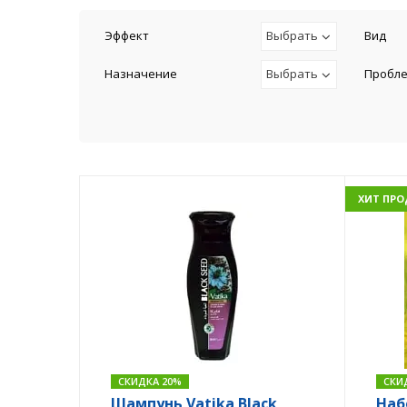
Эффект
Выбрать
Вид
Назначение
Выбрать
Пробл
ХИТ ПР
СКИДКА 20%
СКИ
Шампунь Vatika Black
Наб