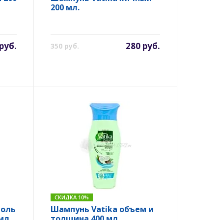
200 мл.
руб.
280 руб.
350 руб.
СКИДКА 10%
роль
Шампунь Vatika объем и
мл.
толщина 400 мл.