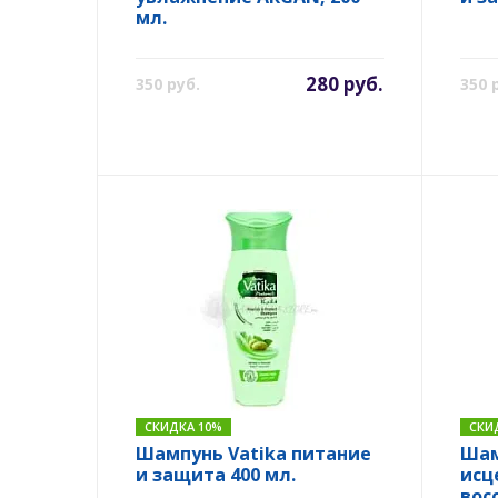
мл.
280 руб.
350 руб.
350 
СКИДКА 10%
СКИ
Шампунь Vatika питание
Шам
и защита 400 мл.
исц
вос