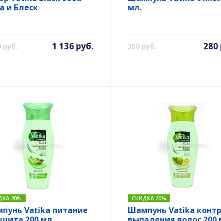
а и Блеск
мл.
1 136 руб.
280 
0 руб.
350 руб.
ДКА 20%
СКИДКА 20%
пунь Vatika питание
Шампунь Vatika конт
ащита 200 мл.
выпадения волос 200 