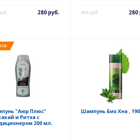
280 руб.
280 
руб.
350 руб.
ТСЯ
пунь "Аюр Плюс"
Шампунь Био Хна , 190
акай и Ритха с
диционером 200 мл.