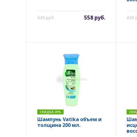
558 руб.
620 руб.
620 
СКИДКА 20%
СКИ
Шампунь Vatika объем и
Шам
толщина 200 мл.
исц
вос