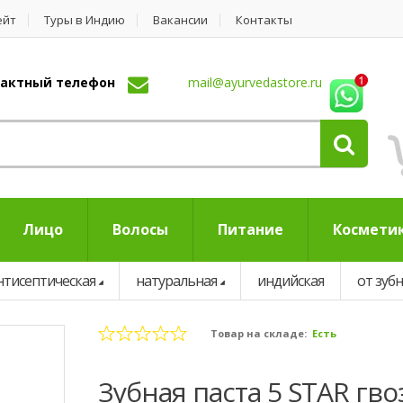
ейт
Туры в Индию
Вакансии
Контакты
нтактный телефон
mail@ayurvedastore.ru
Лицо
Волосы
Питание
Космети
нтисептическая
натуральная
индийская
от зуб
Товар на складе:
Есть
Зубная паста 5 STAR гвоздика-манго (Таиланд),