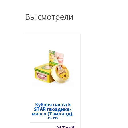
Вы смотрели
Зубная паста 5
STAR гвоздика-
манго (Таиланд),
25 гр.