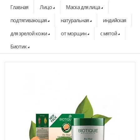
Главная
Лицо
Маска для лица
подтягивающая
натуральная
индийская
для зрелой кожи
от морщин
с мятой
Биотик