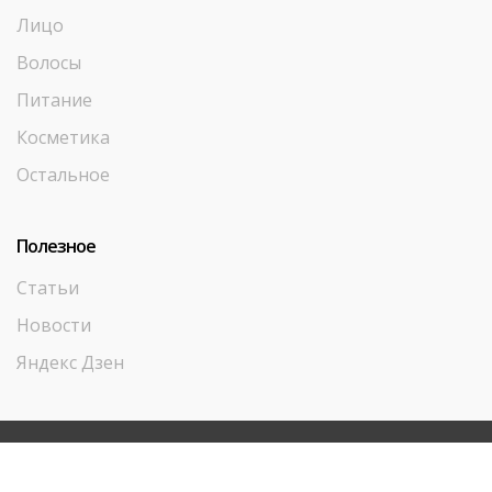
Лицо
Волосы
Питание
Косметика
Остальное
Полезное
Статьи
Новости
Яндекс Дзен
© ООО «Аюрведа Плюс-М» - все права защищены