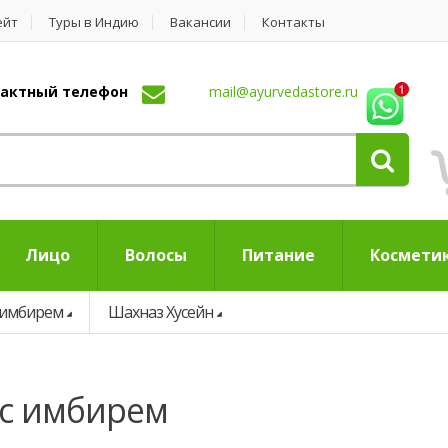
ейт
Туры в Индию
Вакансии
Контакты
нтактный телефон
mail@ayurvedastore.ru
Лицо
Волосы
Питание
Космети
 имбирем
Шахназ Хусейн
 с имбирем