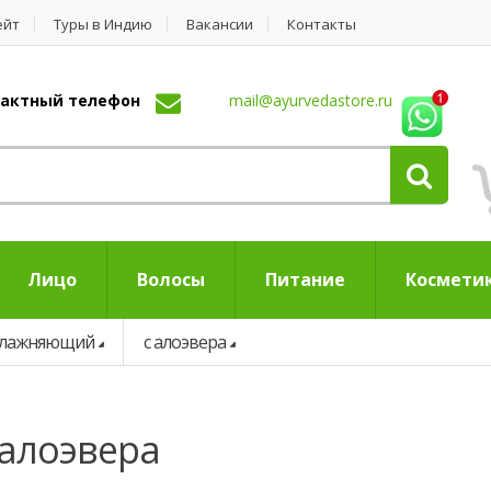
ейт
Туры в Индию
Вакансии
Контакты
нтактный телефон
mail@ayurvedastore.ru
Лицо
Волосы
Питание
Космети
влажняющий
с алоэвера
 алоэвера