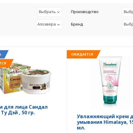
Выбрать
Производство
Выб
Алоэвера
Бренд
Выб
А
ОЖИДАЕТСЯ
ТСЯ
м для лица Сандал
Ту Дэй , 50 гр.
Увлажняющий крем 
умывания Himalaya, 1
мл.