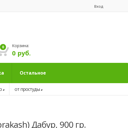
Вход
Корзина:
0
0 руб.
ка
Остальное
р
от простуды
akash) Дабур, 900 гр.