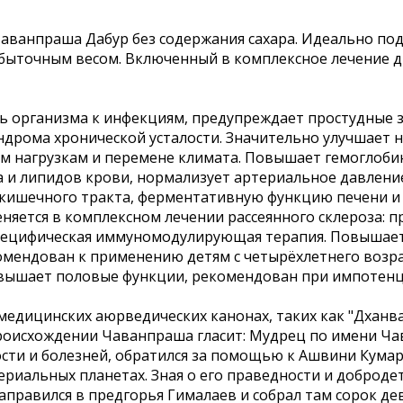
аванпраша Дабур без содержания сахара. Идеально подх
избыточным весом. Включенный в комплексное лечение 
 организма к инфекциям, предупреждает простудные 
синдрома хронической усталости. Значительно улучшае
им нагрузкам и перемене климата. Повышает гемоглоби
а и липидов крови, нормализует артериальное давлени
-кишечного тракта, ферментативную функцию печени и
няется в комплексном лечении рассеянного склероза: 
пецифическая иммуномодулирующая терапия. Повышает 
мендован к применению детям с четырёхлетнего возрас
овышает половые функции, рекомендован при импотенц
дицинских аюрведических канонах, таких как "Дханван
 происхождении Чаванпраша гласит: Мудрец по имени Ч
сти и болезней, обратился за помощью к Ашвини Кумар
иальных планетах. Зная о его праведности и доброде
аправился в предгорья Гималаев и собрал там сорок де