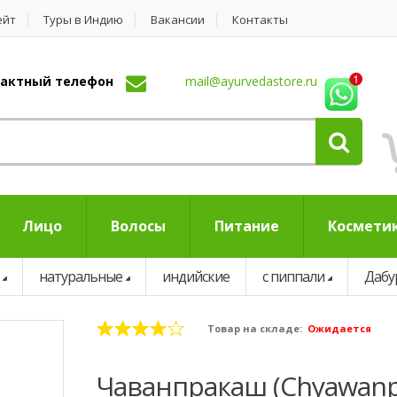
ейт
Туры в Индию
Вакансии
Контакты
нтактный телефон
mail@ayurvedastore.ru
Лицо
Волосы
Питание
Космети
натуральные
индийские
с пиппали
Дабу
Товар на складе:
Ожидается
Чаванпракаш (Chyawanpr