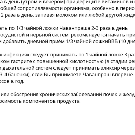
за в день (утром и вечером) при дефиците витаминов и 
 общей сопротивляемости организма, особенно в пери
жки 2 раза в день, запивая молоком или любой другой 
ь по 1/3 чайной ложки Чаванпраша 2-3 раза в день
судистой и нервной систем, рекомендуется начать при
м добавить дневной приём 1/3 чайной ложкиВВВ (10 дней
х инфекциях следует принимать по 1 чайной ложке 3 ра
ском гастрите с повышенной кислотностью (в стадии ре
и дыхательной систем следует принимать эликсир через 
(3-4 баночки), если Вы принимаете Чаванпраш впервые
сов в год.
или обострения хронических заболеваний почек и желу
осимость компонентов продукта.