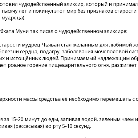
готовил чудодейственный эликсир, который и принимал
тысячу лет и покинул этот мир без признаков старости 
 мудреца).
гбхата Муни так писал о чудодейственном эликсире:
 старости мудрец Чьяван стал желанным для любимой 
 болезни сердца, подагру, заболевания мочеполовой си
ных и истощённых людей. Принимаемый надлежащим обра
ет ровное горение пищеварительного огня, разжигает о
верхности массы средства её необходимо перемешать с 
а 15-20 минут до еды, запивая водой, зеленым чаем и
ая (рассасывая) во рту 5-10 секунд.