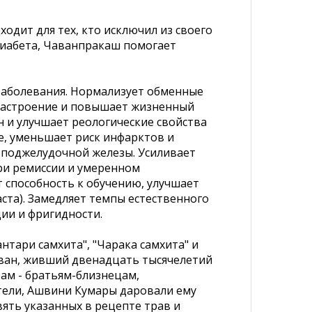
одит для тех, кто исключил из своего
диабета, Чаванпракаш помогает
заболевания. Нормализует обменные
т настроение и повышает жизненный
н и улучшает реологические свойства
е, уменьшает риск инфарктов и
 поджелудочной железы. Усиливает
при ремиссии и умеренном
способность к обучению, улучшает
та). Замедляет темпы естественного
ии и фригидности.
тари самхита", "Чарака самхита" и
аван, живший двенадцать тысячелетий
ам - братьям-близнецам,
тели, Ашвини Кумары даровали ему
вять указанных в рецепте трав и