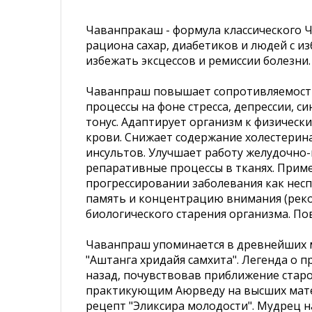
Чаванпракаш - формула классического Ч
рациона сахар, диабетиков и людей с 
избежать эксцессов и ремиссии болезни.
Чаванпраш повышает сопротивляемость
процессы на фоне стресса, депрессии, 
тонус. Адаптирует организм к физическ
крови. Снижает содержание холестерин
инсультов. Улучшает работу желудочно
репаративные процессы в тканях. Приме
прогрессировании заболевания как нес
память и концентрацию внимания (реко
биологического старения организма. П
Чаванпраш упоминается в древнейших ме
"Аштанга хридайя самхита". Легенда о
назад, почувствовав приближение старо
практикующим Аюрведу на высших матер
рецепт "Эликсира молодости". Мудрец н