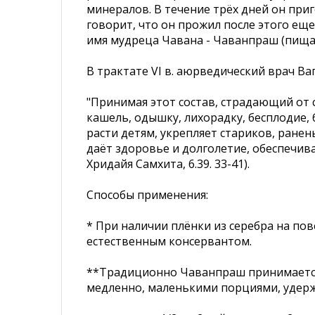
минералов. В течение трёх дней он при
говорит, что он прожил после этого еще 
имя мудреца Чавана - Чаванпраш (пища
В трактате VI в. аюрведический врач Ва
"Принимая этот состав, страдающий от
кашель, одышку, лихорадку, бесплодие,
расти детям, укрепляет стариков, ране
даёт здоровье и долголетие, обеспечива
Хридайя Самхита, 6.39. 33-41).
Способы применения:
* При наличии плёнки из серебра на по
естественным консервантом.
**Традиционно Чаванпраш принимается з
медленно, маленькими порциями, удержив