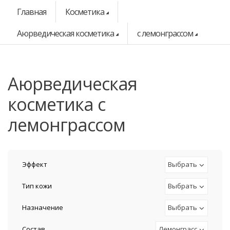
Главная
Косметика
Аюрведическая косметика
с лемонграссом
аюрведическая
косметика с
лемонграссом
Эффект
Выбрать
Тип кожи
Выбрать
Назначение
Выбрать
Состав
Лемонграсс