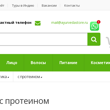
ейт
Туры в Индию
Вакансии
Контакты
нтактный телефон
mail@ayurvedastore.ru
Лицо
Волосы
Питание
Космети
тика
с протеином
 с протеином