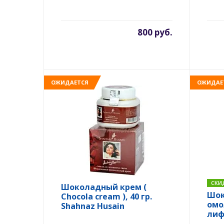
800 руб.
ОЖИДАЕТСЯ
ОЖИДАЕ
СКИ
Шоколадный крем (
Шок
Chocola cream ), 40 гр.
омо
Shahnaz Husain
лиф
Choc