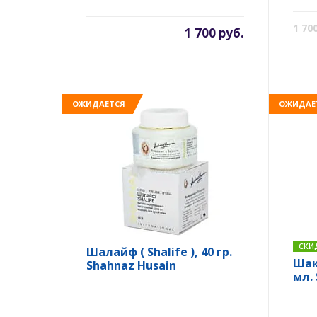
Sha
1 70
1 700 руб.
ОЖИДАЕТСЯ
ОЖИДАЕ
СКИ
Шалайф ( Shalife ), 40 гр.
Шакл
Shahnaz Husain
мл.