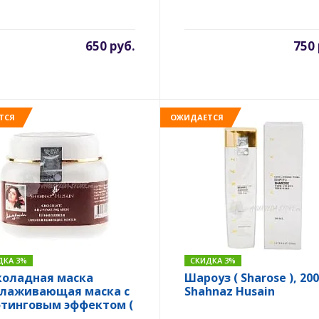
650 руб.
750 
ТСЯ
ОЖИДАЕТСЯ
ДКА 3%
СКИДКА 3%
оладная маска
Шароуз ( Sharose ), 200
лаживающая маска с
Shahnaz Husain
тинговым эффектом (
olate mask ), 100 гр.