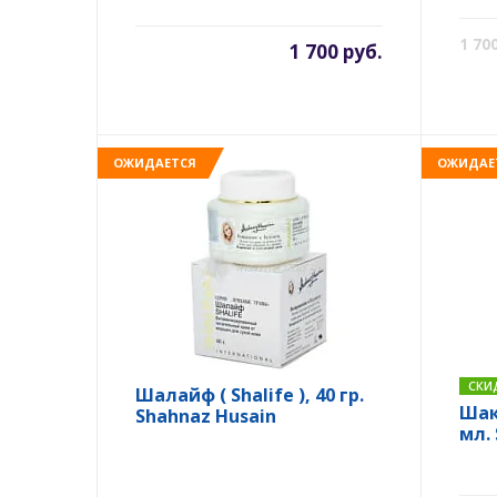
Sha
1 70
1 700 руб.
ОЖИДАЕТСЯ
ОЖИДАЕ
СКИ
Шалайф ( Shalife ), 40 гр.
Шакл
Shahnaz Husain
мл.