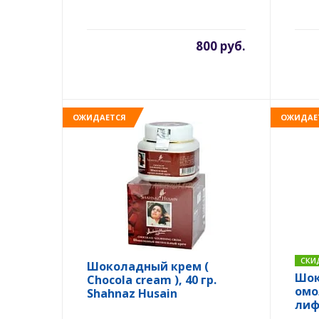
800 руб.
ОЖИДАЕТСЯ
ОЖИДАЕ
СКИ
Шоколадный крем (
Шок
Chocola cream ), 40 гр.
омо
Shahnaz Husain
лиф
Choc