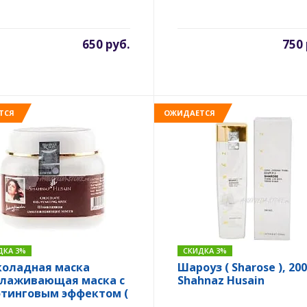
650 руб.
750 
ТСЯ
ОЖИДАЕТСЯ
ДКА 3%
СКИДКА 3%
оладная маска
Шароуз ( Sharose ), 200
лаживающая маска с
Shahnaz Husain
тинговым эффектом (
olate mask ), 100 гр.