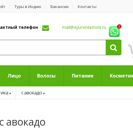
ейт
Туры в Индию
Вакансии
Контакты
нтактный телефон
mail@ayurvedastore.ru
Лицо
Волосы
Питание
Космети
тика
с авокадо
 с авокадо