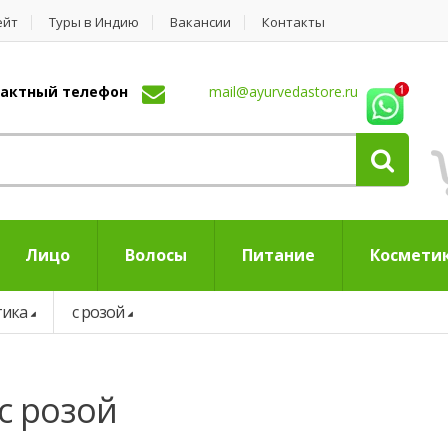
ейт
Туры в Индию
Вакансии
Контакты
нтактный телефон
mail@ayurvedastore.ru
Лицо
Волосы
Питание
Космети
тика
с розой
с розой