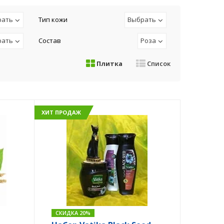
рать
Тип кожи
Выбрать
рать
Состав
Роза
Плитка
Список
ХИТ ПРОДАЖ
СКИДКА 20%