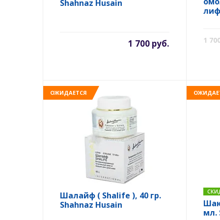
омо
Shahnaz Husain
лиф
Choc
Sha
1 70
1 700 руб.
ОЖИДАЕТСЯ
ОЖИДАЕ
СКИ
Шалайф ( Shalife ), 40 гр.
Шакл
Shahnaz Husain
мл.