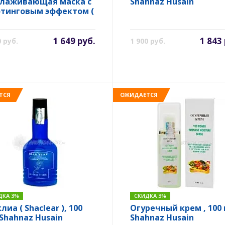
лаживающая маска с
Shahnaz Husain
тинговым эффектом (
olate mask ), 100 гр.
hnaz Husain
1 649 руб.
1 843
0 руб.
1 900 руб.
ТСЯ
ОЖИДАЕТСЯ
ДКА 3%
СКИДКА 3%
иа ( Shaclear ), 100
Огуречный крем , 100 
 Shahnaz Husain
Shahnaz Husain