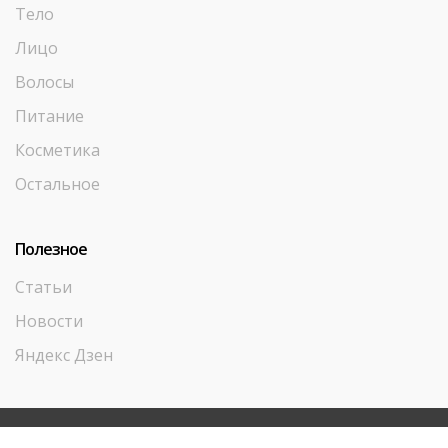
Тело
Лицо
Волосы
Питание
Косметика
Остальное
Полезное
Статьи
Новости
Яндекс Дзен
© ООО «Аюрведа Плюс-М» - все права защищены