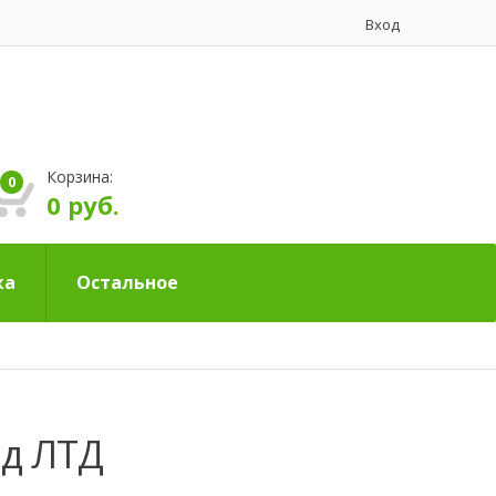
Вход
Корзина:
0
0 руб.
ка
Остальное
рд ЛТД