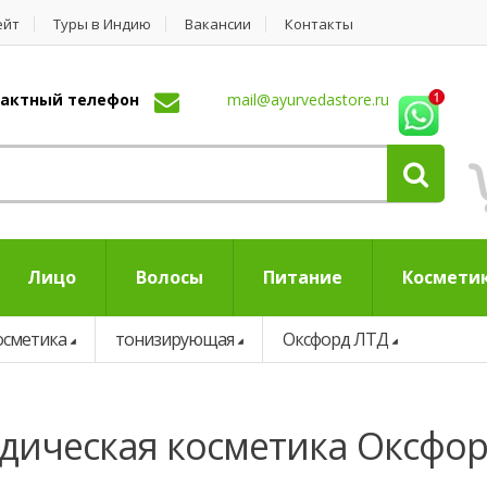
ейт
Туры в Индию
Вакансии
Контакты
нтактный телефон
mail@ayurvedastore.ru
Лицо
Волосы
Питание
Космети
осметика
тонизирующая
Оксфорд ЛТД
дическая косметика Оксфо