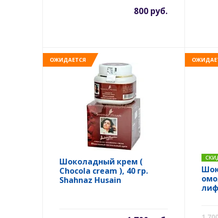
800 руб.
ОЖИДАЕТСЯ
ОЖИДАЕ
СКИ
Шоколадный крем (
Шок
Chocola cream ), 40 гр.
омо
Shahnaz Husain
лиф
Choc
Sha
1 70