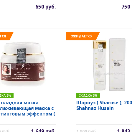
650 руб.
750 
ТСЯ
ОЖИДАЕТСЯ
ДКА 3%
СКИДКА 3%
оладная маска
Шароуз ( Sharose ), 200
лаживающая маска с
Shahnaz Husain
тинговым эффектом (
olate mask ), 100 гр.
hnaz Husain
1 649 руб.
1 843
0 руб.
1 900 руб.