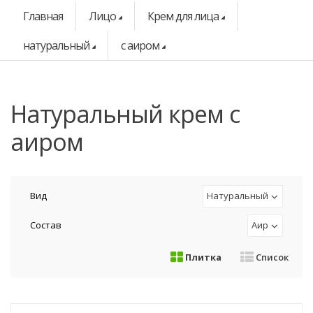
Главная
Лицо
Крем для лица
натуральный
с аиром
натуральный крем с
аиром
Вид
Натуральный
Состав
Аир
Плитка
Список