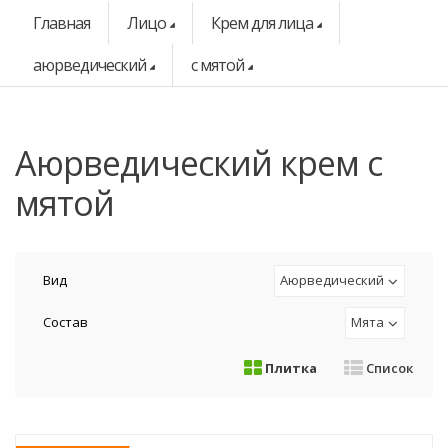
Главная
Лицо
Крем для лица
аюрведический
с мятой
аюрведический крем с
мятой
Вид
Аюрведический
Состав
Мята
Плитка
Список