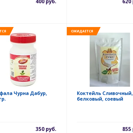
400 руб.
620 
ТСЯ
ОЖИДАЕТСЯ
фала Чурна Дабур,
Коктейль Сливочный,
гр.
белковый, соевый
350 руб.
855 