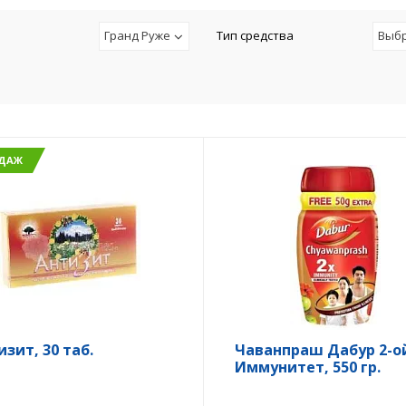
Гранд Руже
Тип средства
Выб
ОДАЖ
изит, 30 таб.
Чаванпраш Дабур 2-о
Иммунитет, 550 гр.