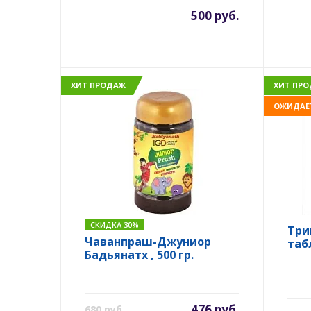
500 руб.
ХИТ ПРОДАЖ
ХИТ ПР
ОЖИДАЕ
СКИДКА 30%
Три
Чаванпраш-Джуниор
таб
Бадьянатх , 500 гр.
476 руб.
680 руб.