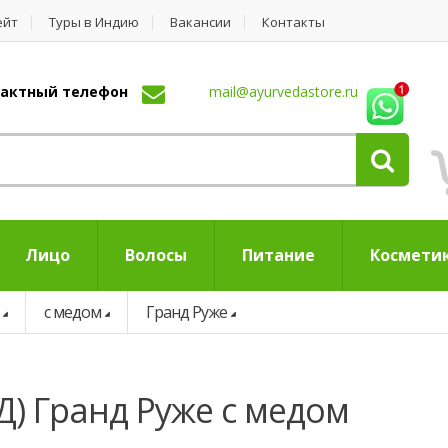
ейт
Туры в Индию
Вакансии
Контакты
нтактный телефон
mail@ayurvedastore.ru
Лицо
Волосы
Питание
Космети
с медом
Гранд Руже
Д) Гранд Руже с медом