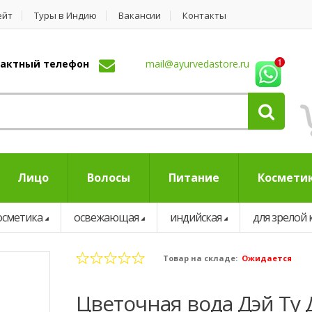
ейт
Туры в Индию
Вакансии
Контакты
нтактный телефон
mail@ayurvedastore.ru
Лицо
Волосы
Питание
Космети
осметика
освежающая
индийская
для зрелой
Товар на складе:
Ожидается
Цветочная вода Дэй Ту 