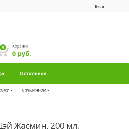
Вход
Корзина:
0
0 руб.
ка
Остальное
 кожи
с жасмином
Дэй Жасмин, 200 мл.